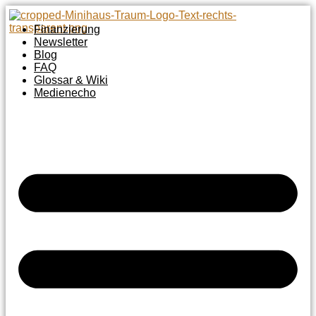
Zum
Inhalt
Finanzierung
springen
Newsletter
Blog
FAQ
Glossar & Wiki
Medienecho