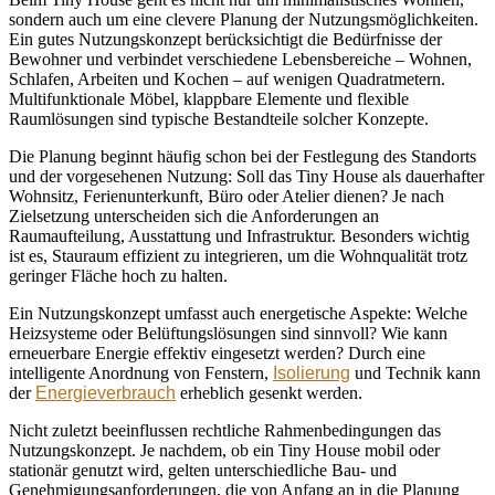
sondern auch um eine clevere Planung der Nutzungsmöglichkeiten.
Ein gutes Nutzungskonzept berücksichtigt die Bedürfnisse der
Bewohner und verbindet verschiedene Lebensbereiche – Wohnen,
Schlafen, Arbeiten und Kochen – auf wenigen Quadratmetern.
Multifunktionale Möbel, klappbare Elemente und flexible
Raumlösungen sind typische Bestandteile solcher Konzepte.
Die Planung beginnt häufig schon bei der Festlegung des Standorts
und der vorgesehenen Nutzung: Soll das Tiny House als dauerhafter
Wohnsitz, Ferienunterkunft, Büro oder Atelier dienen? Je nach
Zielsetzung unterscheiden sich die Anforderungen an
Raumaufteilung, Ausstattung und Infrastruktur. Besonders wichtig
ist es, Stauraum effizient zu integrieren, um die Wohnqualität trotz
geringer Fläche hoch zu halten.
Ein Nutzungskonzept umfasst auch energetische Aspekte: Welche
Heizsysteme oder Belüftungslösungen sind sinnvoll? Wie kann
erneuerbare Energie effektiv eingesetzt werden? Durch eine
intelligente Anordnung von Fenstern,
Isolierung
und Technik kann
der
Energieverbrauch
erheblich gesenkt werden.
Nicht zuletzt beeinflussen rechtliche Rahmenbedingungen das
Nutzungskonzept. Je nachdem, ob ein Tiny House mobil oder
stationär genutzt wird, gelten unterschiedliche Bau- und
Genehmigungsanforderungen, die von Anfang an in die Planung