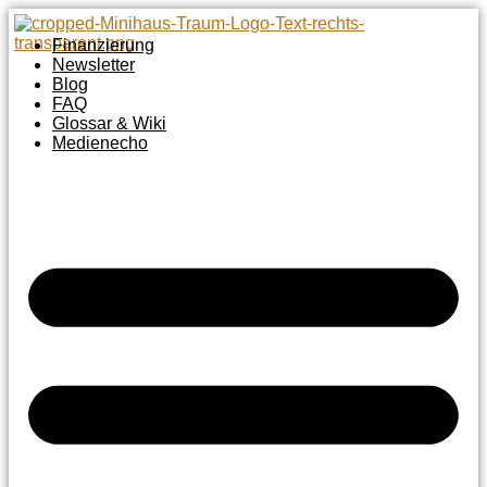
Zum
Inhalt
Finanzierung
springen
Newsletter
Blog
FAQ
Glossar & Wiki
Medienecho