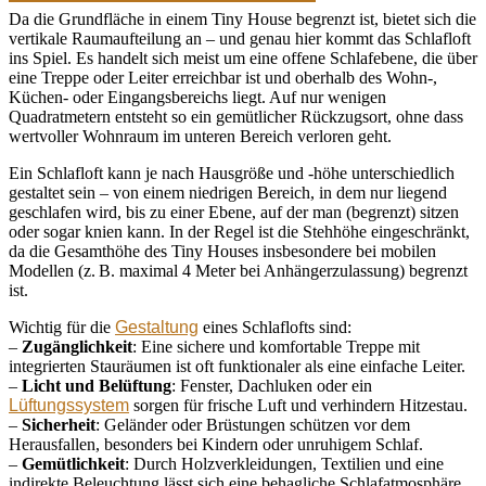
Da die Grundfläche in einem Tiny House begrenzt ist, bietet sich die
vertikale Raumaufteilung an – und genau hier kommt das Schlafloft
ins Spiel. Es handelt sich meist um eine offene Schlafebene, die über
eine Treppe oder Leiter erreichbar ist und oberhalb des Wohn-,
Küchen- oder Eingangsbereichs liegt. Auf nur wenigen
Quadratmetern entsteht so ein gemütlicher Rückzugsort, ohne dass
wertvoller Wohnraum im unteren Bereich verloren geht.
Ein Schlafloft kann je nach Hausgröße und -höhe unterschiedlich
gestaltet sein – von einem niedrigen Bereich, in dem nur liegend
geschlafen wird, bis zu einer Ebene, auf der man (begrenzt) sitzen
oder sogar knien kann. In der Regel ist die Stehhöhe eingeschränkt,
da die Gesamthöhe des Tiny Houses insbesondere bei mobilen
Modellen (z. B. maximal 4 Meter bei Anhängerzulassung) begrenzt
ist.
Wichtig für die
Gestaltung
eines Schlaflofts sind:
–
Zugänglichkeit
: Eine sichere und komfortable Treppe mit
integrierten Stauräumen ist oft funktionaler als eine einfache Leiter.
–
Licht und Belüftung
: Fenster, Dachluken oder ein
Lüftungssystem
sorgen für frische Luft und verhindern Hitzestau.
–
Sicherheit
: Geländer oder Brüstungen schützen vor dem
Herausfallen, besonders bei Kindern oder unruhigem Schlaf.
–
Gemütlichkeit
: Durch Holzverkleidungen, Textilien und eine
indirekte Beleuchtung lässt sich eine behagliche Schlafatmosphäre