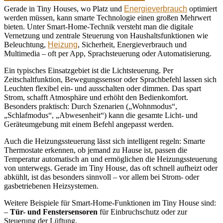
Gerade in Tiny Houses, wo Platz und
Energieverbrauch
optimiert
werden müssen, kann smarte Technologie einen großen Mehrwert
bieten. Unter Smart-Home-Technik versteht man die digitale
Vernetzung und zentrale Steuerung von Haushaltsfunktionen wie
Beleuchtung,
Heizung
, Sicherheit, Energieverbrauch und
Multimedia – oft per App, Sprachsteuerung oder Automatisierung.
Ein typisches Einsatzgebiet ist die Lichtsteuerung. Per
Zeitschaltfunktion, Bewegungssensor oder Sprachbefehl lassen sich
Leuchten flexibel ein- und ausschalten oder dimmen. Das spart
Strom, schafft Atmosphäre und erhöht den Bedienkomfort.
Besonders praktisch: Durch Szenarien („Wohnmodus“,
„Schlafmodus“, „Abwesenheit“) kann die gesamte Licht- und
Geräteumgebung mit einem Befehl angepasst werden.
Auch die Heizungssteuerung lässt sich intelligent regeln: Smarte
Thermostate erkennen, ob jemand zu Hause ist, passen die
Temperatur automatisch an und ermöglichen die Heizungssteuerung
von unterwegs. Gerade im Tiny House, das oft schnell aufheizt oder
abkühlt, ist das besonders sinnvoll – vor allem bei Strom- oder
gasbetriebenen Heizsystemen.
Weitere Beispiele für Smart-Home-Funktionen im Tiny House sind:
–
Tür- und Fenstersensoren
für Einbruchschutz oder zur
Steuerung der Lüftung,