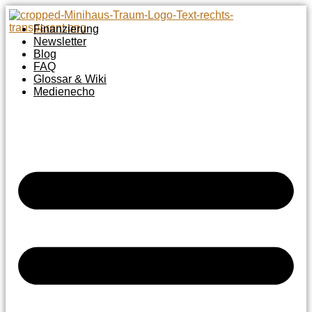
Zum
Inhalt
Finanzierung
springen
Newsletter
Blog
FAQ
Glossar & Wiki
Medienecho