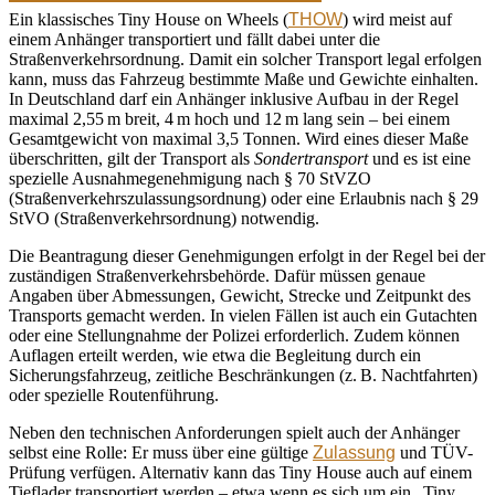
Ein klassisches Tiny House on Wheels (
THOW
) wird meist auf
einem Anhänger transportiert und fällt dabei unter die
Straßenverkehrsordnung. Damit ein solcher Transport legal erfolgen
kann, muss das Fahrzeug bestimmte Maße und Gewichte einhalten.
In Deutschland darf ein Anhänger inklusive Aufbau in der Regel
maximal 2,55 m breit, 4 m hoch und 12 m lang sein – bei einem
Gesamtgewicht von maximal 3,5 Tonnen. Wird eines dieser Maße
überschritten, gilt der Transport als
Sondertransport
und es ist eine
spezielle Ausnahmegenehmigung nach § 70 StVZO
(Straßenverkehrszulassungsordnung) oder eine Erlaubnis nach § 29
StVO (Straßenverkehrsordnung) notwendig.
Die Beantragung dieser Genehmigungen erfolgt in der Regel bei der
zuständigen Straßenverkehrsbehörde. Dafür müssen genaue
Angaben über Abmessungen, Gewicht, Strecke und Zeitpunkt des
Transports gemacht werden. In vielen Fällen ist auch ein Gutachten
oder eine Stellungnahme der Polizei erforderlich. Zudem können
Auflagen erteilt werden, wie etwa die Begleitung durch ein
Sicherungsfahrzeug, zeitliche Beschränkungen (z. B. Nachtfahrten)
oder spezielle Routenführung.
Neben den technischen Anforderungen spielt auch der Anhänger
selbst eine Rolle: Er muss über eine gültige
Zulassung
und TÜV-
Prüfung verfügen. Alternativ kann das Tiny House auch auf einem
Tieflader transportiert werden – etwa wenn es sich um ein „Tiny