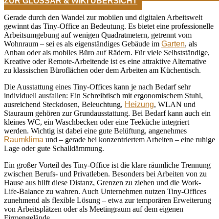
ZUR GLOSSAR & WIKI ÜBERSICHT
Gerade durch den Wandel zur mobilen und digitalen Arbeitswelt
gewinnt das Tiny-Office an Bedeutung. Es bietet eine professionelle
Arbeitsumgebung auf wenigen Quadratmetern, getrennt vom
Wohnraum – sei es als eigenständiges Gebäude im
Garten
, als
Anbau oder als mobiles Büro auf Rädern. Für viele Selbstständige,
Kreative oder Remote-Arbeitende ist es eine attraktive Alternative
zu klassischen Büroflächen oder dem Arbeiten am Küchentisch.
Die Ausstattung eines Tiny-Offices kann je nach Bedarf sehr
individuell ausfallen: Ein Schreibtisch mit ergonomischem Stuhl,
ausreichend Steckdosen, Beleuchtung,
Heizung
, WLAN und
Stauraum gehören zur Grundausstattung. Bei Bedarf kann auch ein
kleines WC, ein Waschbecken oder eine Teeküche integriert
werden. Wichtig ist dabei eine gute Belüftung, angenehmes
Raumklima
und – gerade bei konzentriertem Arbeiten – eine ruhige
Lage oder gute Schalldämmung.
Ein großer Vorteil des Tiny-Office ist die klare räumliche Trennung
zwischen Berufs- und Privatleben. Besonders bei Arbeiten von zu
Hause aus hilft diese Distanz, Grenzen zu ziehen und die Work-
Life-Balance zu wahren. Auch Unternehmen nutzen Tiny-Offices
zunehmend als flexible Lösung – etwa zur temporären Erweiterung
von Arbeitsplätzen oder als Meetingraum auf dem eigenen
Firmengelände.